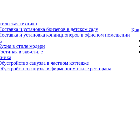
тическая техника
Поставка и установка бризеров в детском саду
Как
Поставка и установка кондиционеров в офисном помещении
ь
Кухня в стиле модерн
Гостиная в эко-стиле
хника
Обустройство санузла в частном коттедже
Обустройство санузла в фирменном стиле ресторана