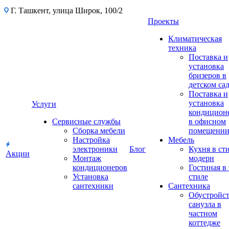
Г. Ташкент, улица Широк, 100/2
Проекты
Климатическая
техника
Поставка и
установка
бризеров в
детском са
Поставка и
установка
Услуги
кондицион
Сервисные службы
в офисном
Сборка мебели
помещени
Настройка
Мебель
электроники
Блог
Кухня в ст
Акции
Монтаж
модерн
кондиционеров
Гостиная в 
Установка
стиле
сантехники
Сантехника
Обустройс
санузла в
частном
коттедже