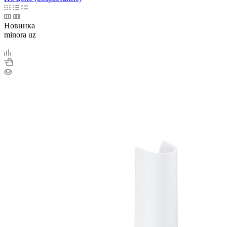
Новинка
minora uz