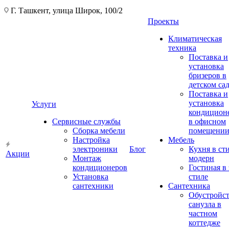
Г. Ташкент, улица Широк, 100/2
Проекты
Климатическая
техника
Поставка и
установка
бризеров в
детском са
Поставка и
установка
Услуги
кондицион
Сервисные службы
в офисном
Сборка мебели
помещени
Настройка
Мебель
электроники
Блог
Кухня в ст
Акции
Монтаж
модерн
кондиционеров
Гостиная в 
Установка
стиле
сантехники
Сантехника
Обустройс
санузла в
частном
коттедже