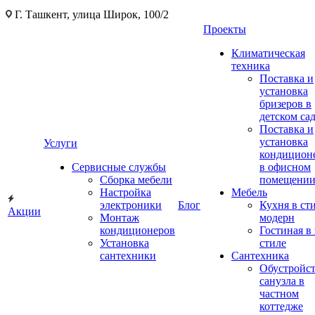
Г. Ташкент, улица Широк, 100/2
Проекты
Климатическая
техника
Поставка и
установка
бризеров в
детском са
Поставка и
установка
Услуги
кондицион
Сервисные службы
в офисном
Сборка мебели
помещени
Настройка
Мебель
электроники
Блог
Кухня в ст
Акции
Монтаж
модерн
кондиционеров
Гостиная в 
Установка
стиле
сантехники
Сантехника
Обустройс
санузла в
частном
коттедже