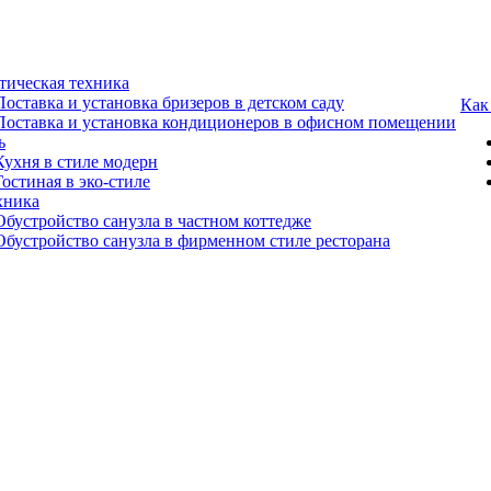
тическая техника
Поставка и установка бризеров в детском саду
Как
Поставка и установка кондиционеров в офисном помещении
ь
Кухня в стиле модерн
Гостиная в эко-стиле
хника
Обустройство санузла в частном коттедже
Обустройство санузла в фирменном стиле ресторана