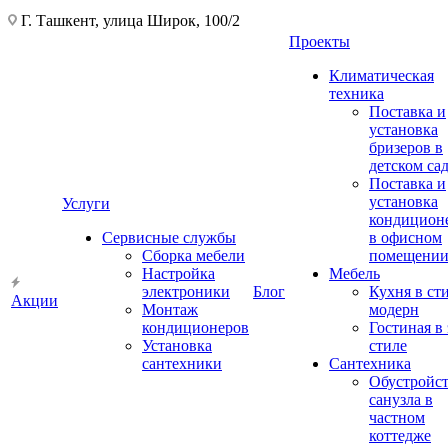
Г. Ташкент, улица Широк, 100/2
Проекты
Климатическая
техника
Поставка и
установка
бризеров в
детском са
Поставка и
установка
Услуги
кондицион
Сервисные службы
в офисном
Сборка мебели
помещени
Настройка
Мебель
электроники
Блог
Кухня в ст
Акции
Монтаж
модерн
кондиционеров
Гостиная в 
Установка
стиле
сантехники
Сантехника
Обустройс
санузла в
частном
коттедже