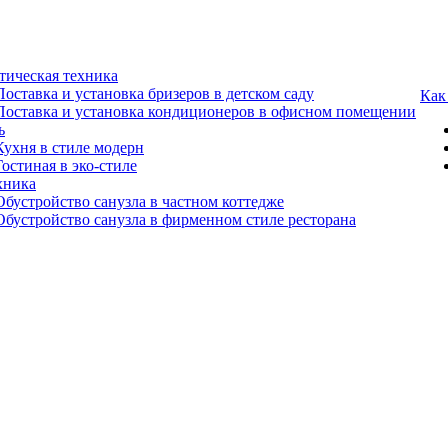
тическая техника
Поставка и установка бризеров в детском саду
Как
Поставка и установка кондиционеров в офисном помещении
ь
Кухня в стиле модерн
Гостиная в эко-стиле
хника
Обустройство санузла в частном коттедже
Обустройство санузла в фирменном стиле ресторана