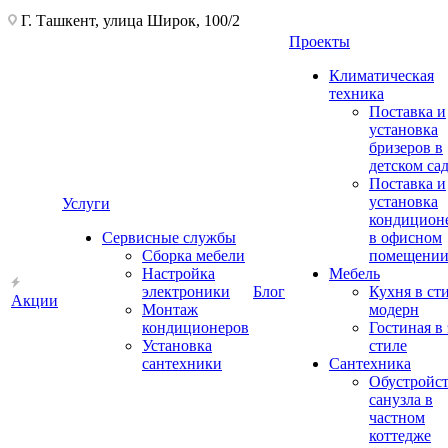
Г. Ташкент, улица Широк, 100/2
Проекты
Климатическая
техника
Поставка и
установка
бризеров в
детском са
Поставка и
установка
Услуги
кондицион
Сервисные службы
в офисном
Сборка мебели
помещени
Настройка
Мебель
электроники
Блог
Кухня в ст
Акции
Монтаж
модерн
кондиционеров
Гостиная в 
Установка
стиле
сантехники
Сантехника
Обустройс
санузла в
частном
коттедже