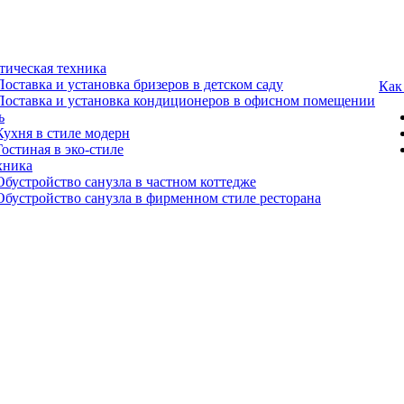
тическая техника
Поставка и установка бризеров в детском саду
Как
Поставка и установка кондиционеров в офисном помещении
ь
Кухня в стиле модерн
Гостиная в эко-стиле
хника
Обустройство санузла в частном коттедже
Обустройство санузла в фирменном стиле ресторана