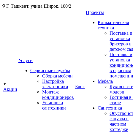
Г. Ташкент, улица Широк, 100/2
Проекты
Климатическая
техника
Поставка и
установка
бризеров в
детском са
Поставка и
установка
Услуги
кондицион
Сервисные службы
в офисном
Сборка мебели
помещени
Настройка
Мебель
электроники
Блог
Кухня в ст
Акции
Монтаж
модерн
кондиционеров
Гостиная в 
Установка
стиле
сантехники
Сантехника
Обустройс
санузла в
частном
коттедже