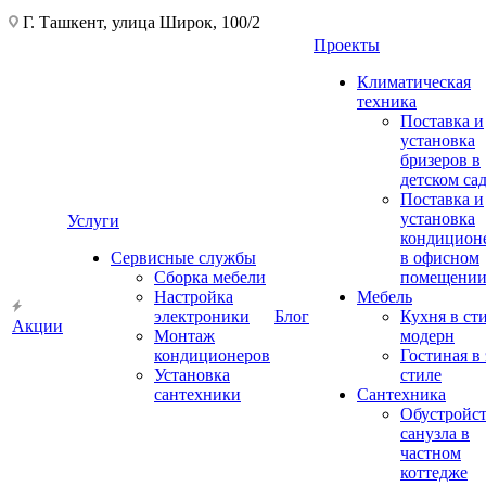
Г. Ташкент, улица Широк, 100/2
Проекты
Климатическая
техника
Поставка и
установка
бризеров в
детском са
Поставка и
установка
Услуги
кондицион
Сервисные службы
в офисном
Сборка мебели
помещени
Настройка
Мебель
электроники
Блог
Кухня в ст
Акции
Монтаж
модерн
кондиционеров
Гостиная в 
Установка
стиле
сантехники
Сантехника
Обустройс
санузла в
частном
коттедже