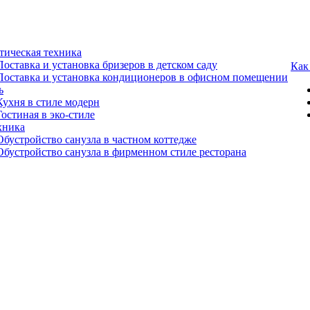
тическая техника
Поставка и установка бризеров в детском саду
Как
Поставка и установка кондиционеров в офисном помещении
ь
Кухня в стиле модерн
Гостиная в эко-стиле
хника
Обустройство санузла в частном коттедже
Обустройство санузла в фирменном стиле ресторана