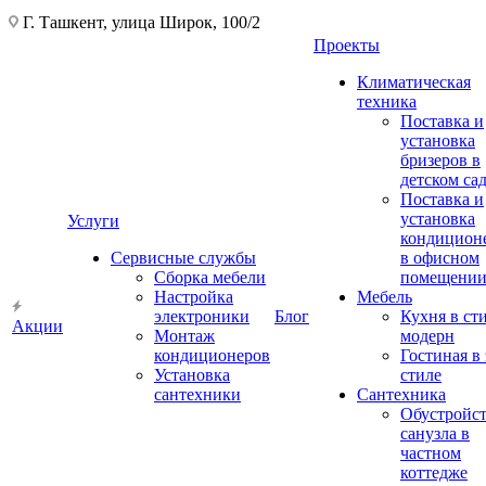
Г. Ташкент, улица Широк, 100/2
Проекты
Климатическая
техника
Поставка и
установка
бризеров в
детском са
Поставка и
установка
Услуги
кондицион
Сервисные службы
в офисном
Сборка мебели
помещени
Настройка
Мебель
электроники
Блог
Кухня в ст
Акции
Монтаж
модерн
кондиционеров
Гостиная в 
Установка
стиле
сантехники
Сантехника
Обустройс
санузла в
частном
коттедже