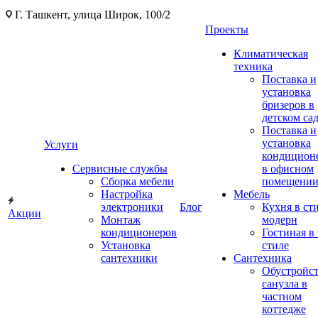
Г. Ташкент, улица Широк, 100/2
Проекты
Климатическая
техника
Поставка и
установка
бризеров в
детском са
Поставка и
установка
Услуги
кондицион
Сервисные службы
в офисном
Сборка мебели
помещени
Настройка
Мебель
электроники
Блог
Кухня в ст
Акции
Монтаж
модерн
кондиционеров
Гостиная в 
Установка
стиле
сантехники
Сантехника
Обустройс
санузла в
частном
коттедже