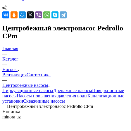
Центробежный электронасос Pedrollo
CPm
Главная
—
Каталог
—
Насосы
Вентиляция
Сантехника
—
Центробежные насосы
Циркуляционные насосы
Дренажные насосы
Поверхностные
насосы
Насосы повышения давления воды
Канализационные
установки
Скважинные насосы
—
Центробежный электронасос Pedrollo CPm
Новинка
minora uz