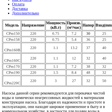
Оплата
Доставка
Дополнительно
Мощность
Произв.
Модель
Напряжение
Напор
Вход(mm
(кВ.т)
(м³/час)
CPm150
220
0.75
7.2
30
25
CPm158
220
0.75
5.4
36
25
220
1.1
13.2
37
40
CPm160B
220
1.1
12
32
40
CPm160C
CPm170
220
1.1
7.2
38
32
CPm190
220
1.5
8.4
48
32
220
3
27
32
50
CPm220С
Насосы данной серии рекомендуются для перекачки чистой
воды и химически неагрессивных жидкостей к материалам
конструкции насоса. Благодаря их надежности и простоте в
эксплуатации, они находят широкое применение в быту и в
коммунальном хозяйстве, в частности для подачи воды в