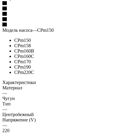
Модель насоса
—
CPm150
CPm150
CPm158
CPm160B
CPm160C
CPm170
CPm190
CPm220C
Характеристики
Материал
—
Чугун
Тип
—
Центробежный
Напряжение (V)
—
220