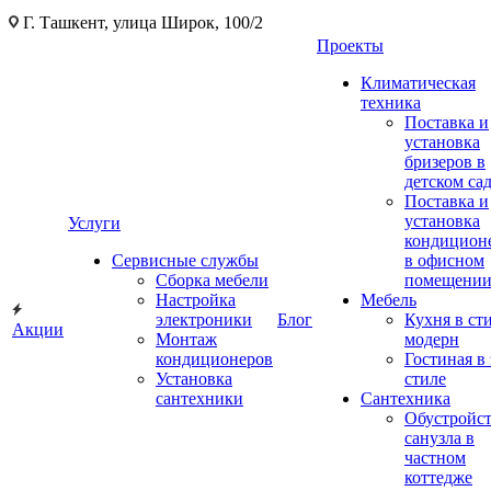
Г. Ташкент, улица Широк, 100/2
Проекты
Климатическая
техника
Поставка и
установка
бризеров в
детском са
Поставка и
установка
Услуги
кондицион
Сервисные службы
в офисном
Сборка мебели
помещени
Настройка
Мебель
электроники
Блог
Кухня в ст
Акции
Монтаж
модерн
кондиционеров
Гостиная в 
Установка
стиле
сантехники
Сантехника
Обустройс
санузла в
частном
коттедже