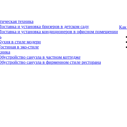
тическая техника
Поставка и установка бризеров в детском саду
Как
Поставка и установка кондиционеров в офисном помещении
ь
Кухня в стиле модерн
Гостиная в эко-стиле
хника
Обустройство санузла в частном коттедже
Обустройство санузла в фирменном стиле ресторана