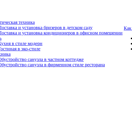
тическая техника
Поставка и установка бризеров в детском саду
Как
Поставка и установка кондиционеров в офисном помещении
ь
Кухня в стиле модерн
Гостиная в эко-стиле
хника
Обустройство санузла в частном коттедже
Обустройство санузла в фирменном стиле ресторана