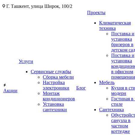
Г. Ташкент, улица Широк, 100/2
Проекты
Климатическая
техника
Поставка и
установка
бризеров в
детском са
Поставка и
установка
Услуги
кондицион
Сервисные службы
в офисном
Сборка мебели
помещени
Настройка
Мебель
электроники
Блог
Кухня в ст
Акции
Монтаж
модерн
кондиционеров
Гостиная в 
Установка
стиле
сантехники
Сантехника
Обустройс
санузла в
частном
коттедже