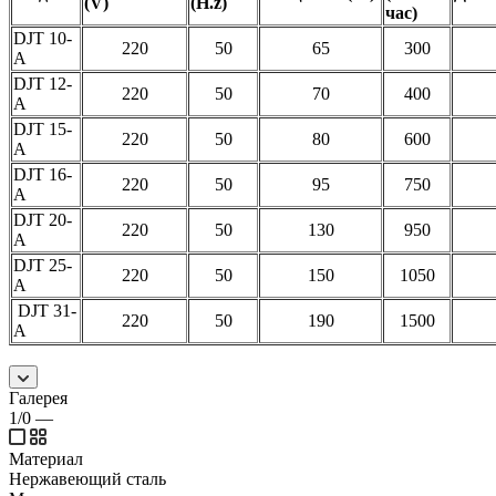
(V)
(H.z)
час)
DJT 10-
220
50
65
300
A
DJT 12-
220
50
70
400
A
DJT 15-
220
50
80
600
A
DJT 16-
220
50
95
750
A
DJT 20-
220
50
130
950
A
DJT 25-
220
50
150
1050
A
DJT 31-
220
50
190
1500
A
Галерея
1/0
—
Материал
Нержавеющий сталь