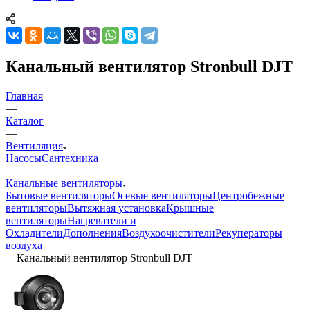
Канальный вентилятор Stronbull DJT
Главная
—
Каталог
—
Вентиляция
Насосы
Сантехника
—
Канальные вентиляторы
Бытовые вентиляторы
Осевые вентиляторы
Центробежные
вентиляторы
Вытяжная установка
Крышные
вентиляторы
Нагреватели и
Охладители
Дополнения
Воздухоочистители
Рекуператоры
воздуха
—
Канальный вентилятор Stronbull DJT